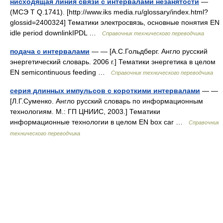
нисходящая линия связи с интервалами незанятости
—
(МСЭ Т Q.1741). [http://www.iks media.ru/glossary/index.html?
glossid=2400324] Тематики электросвязь, основные понятия EN
idle period downlinkIPDL …
Справочник технического переводчика
подача с интервалами
— — [А.С.Гольдберг. Англо русский
энергетический словарь. 2006 г.] Тематики энергетика в целом
EN semicontinuous feeding …
Справочник технического переводчика
серия длинных импульсов с короткими интервалами
— —
[Л.Г.Суменко. Англо русский словарь по информационным
технологиям. М.: ГП ЦНИИС, 2003.] Тематики
информационные технологии в целом EN box car …
Справочник
технического переводчика