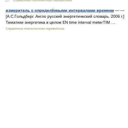
Справочник технического переводчика
измеритель с определёнными интервалами времени
— —
[А.С.Гольдберг. Англо русский энергетический словарь. 2006 г.]
Тематики энергетика в целом EN time interval meterTIM …
Справочник технического переводчика