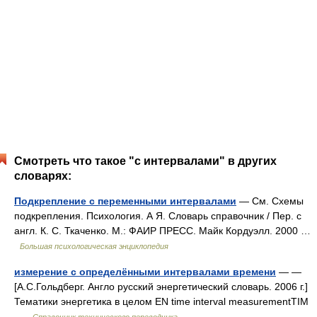
Смотреть что такое "с интервалами" в других
словарях:
Подкрепление с переменными интервалами
— См. Схемы
подкрепления. Психология. А Я. Словарь справочник / Пер. с
англ. К. С. Ткаченко. М.: ФАИР ПРЕСС. Майк Кордуэлл. 2000 …
Большая психологическая энциклопедия
измерение с определёнными интервалами времени
— —
[А.С.Гольдберг. Англо русский энергетический словарь. 2006 г.]
Тематики энергетика в целом EN time interval measurementTIM
…