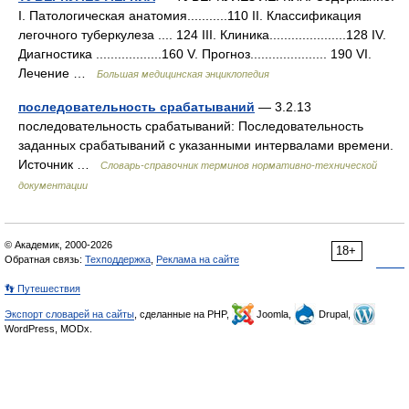
I. Патологическая анатомия...........110 II. Классификация
легочного туберкулеза .... 124 III. Клиника.....................128 IV.
Диагностика ..................160 V. Прогноз..................... 190 VІ.
Лечение …
Большая медицинская энциклопедия
последовательность срабатываний
— 3.2.13
последовательность срабатываний: Последовательность
заданных срабатываний с указанными интервалами времени.
Источник …
Словарь-справочник терминов нормативно-технической
документации
© Академик, 2000-2026
18+
Обратная связь:
Техподдержка
,
Реклама на сайте
👣 Путешествия
Экспорт словарей на сайты
, сделанные на PHP,
Joomla,
Drupal,
WordPress, MODx.